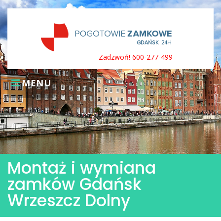
Skip
to
content
Zadzwoń! 600-277-499
MENU
Montaż i wymiana
zamków Gdańsk
Wrzeszcz Dolny