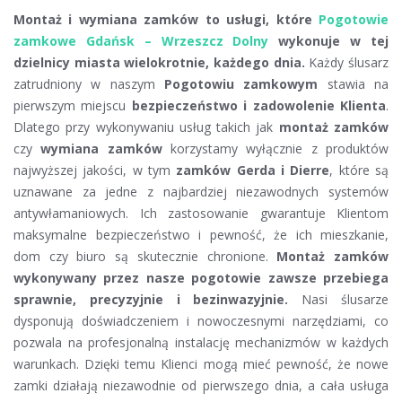
Montaż i wymiana zamków to usługi, które
Pogotowie
zamkowe Gdańsk – Wrzeszcz Dolny
wykonuje w tej
dzielnicy miasta wielokrotnie, każdego dnia.
Każdy ślusarz
zatrudniony w naszym
Pogotowiu zamkowym
stawia na
pierwszym miejscu
bezpieczeństwo i zadowolenie Klienta
.
Dlatego przy wykonywaniu usług takich jak
montaż zamków
czy
wymiana zamków
korzystamy wyłącznie z produktów
najwyższej jakości, w tym
zamków Gerda i Dierre
, które są
uznawane za jedne z najbardziej niezawodnych systemów
antywłamaniowych. Ich zastosowanie gwarantuje Klientom
maksymalne bezpieczeństwo i pewność, że ich mieszkanie,
dom czy biuro są skutecznie chronione.
Montaż zamków
wykonywany przez nasze pogotowie zawsze przebiega
sprawnie, precyzyjnie i bezinwazyjnie.
Nasi ślusarze
dysponują doświadczeniem i nowoczesnymi narzędziami, co
pozwala na profesjonalną instalację mechanizmów w każdych
warunkach. Dzięki temu Klienci mogą mieć pewność, że nowe
zamki działają niezawodnie od pierwszego dnia, a cała usługa