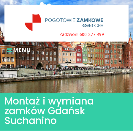
Skip
to
content
Zadzwoń! 600-277-499
MENU
Montaż i wymiana
zamków Gdańsk
Suchanino