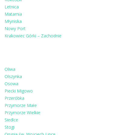
Letnica
Matarnia
Młyniska
Nowy Port
Krakowiec Górki – Zachodnie
Oliwa
Olszynka
Osowa
Piecki Migowo
Przeróbka
Przymorze Małe
Przymorze Wielkie
Siedlce
Stogi
Orunia św. Wojciech Lipce