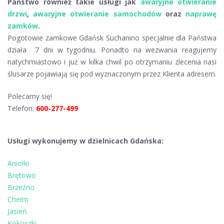
Państwo również takie usługi jak
awaryjne otwieranie
drzwi
,
awaryjne otwieranie samochodów
oraz
naprawę
zamków
.
Pogotowie zamkowe Gdańsk Suchanino specjalnie dla Państwa
działa 7 dni w tygodniu. Ponadto na wezwania reagujemy
natychmiastowo i już w kilka chwil po otrzymaniu zlecenia nasi
ślusarze pojawiają się pod wyznaczonym przez Klienta adresem.
Polecamy się!
Telefon:
600-277-499
Usługi wykonujemy w dzielnicach Gdańska:
Aniołki
Brętowo
Brzeźno
Chełm
Jasień
Kokoszki