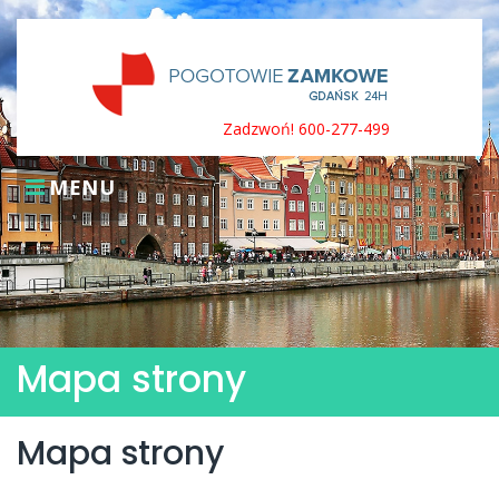
Skip
to
content
Zadzwoń! 600-277-499
MENU
Mapa strony
Mapa strony