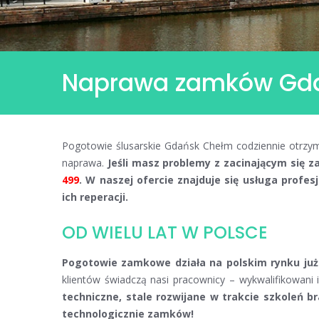
Naprawa zamków Gd
Pogotowie ślusarskie Gdańsk Chełm codziennie otrzym
naprawa.
Jeśli masz problemy z zacinającym się 
499
. W naszej ofercie znajduje się usługa pro
ich reperacji.
OD WIELU LAT W POLSCE
Pogotowie zamkowe działa na polskim rynku już 
klientów świadczą nasi pracownicy – wykwalifikowani
techniczne, stale rozwijane w trakcie szkoleń
technologicznie zamków!