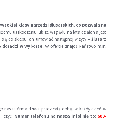
sokiej klasy narzędzi ślusarskich, co pozwala na
użemu uszkodzeniu lub ze względu na lata działania jest
ę do sklepu, ani umawiać następnej wizyty –
ślusarz
 doradzi w wyborze.
W ofercie znajdą Państwo m.in.
go nasza firma działa przez całą dobę, w każdy dzień w
liczyć!
Numer telefonu na nasza infolinię to:
600-