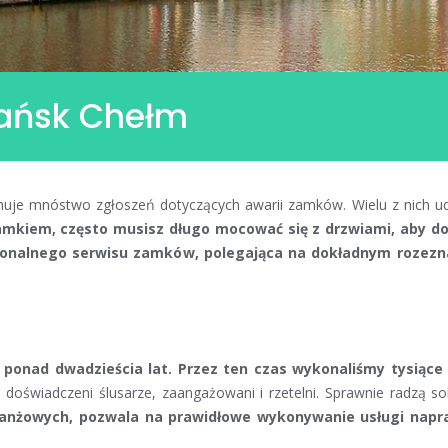
ańsk Chełm
uje mnóstwo zgłoszeń dotyczących awarii zamków. Wielu z nich ud
zamkiem, często musisz długo mocować się z drzwiami, aby do
fesjonalnego serwisu zamków, polegająca na dokładnym roz
ponad dwadzieścia lat. Przez ten czas wykonaliśmy tysiące 
 i doświadczeni ślusarze, zaangażowani i rzetelni. Sprawnie radz
 branżowych, pozwala na prawidłowe wykonywanie usługi n