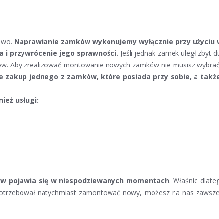
towo.
Naprawianie zamków wykonujemy wyłącznie przy użyciu wy
 i przywrócenie jego sprawności.
Jeśli jednak zamek uległ zbyt d
. Aby zrealizować montowanie nowych zamków nie musisz wybrać si
zakup jednego z zamków, które posiada przy sobie, a także
eż usługi:
ów pojawia się w niespodziewanych momentach
. Właśnie dlate
z potrzebował natychmiast zamontować nowy, możesz na nas zawsze 