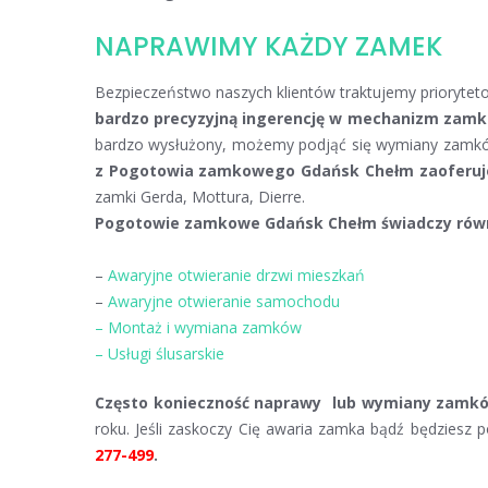
NAPRAWIMY KAŻDY ZAMEK
Bezpieczeństwo naszych klientów traktujemy prioryte
bardzo precyzyjną ingerencję w mechanizm zamka
bardzo wysłużony, możemy podjąć się wymiany zamków
z Pogotowia zamkowego Gdańsk Chełm zaoferuje 
zamki Gerda, Mottura, Dierre.
Pogotowie zamkowe Gdańsk Chełm świadczy równi
–
Awaryjne otwieranie drzwi mieszkań
–
Awaryjne otwieranie samochodu
–
Montaż i wymiana zamków
–
Usługi ślusarskie
Często konieczność naprawy lub wymiany zamk
roku. Jeśli zaskoczy Cię awaria zamka bądź będzies
277-499
.