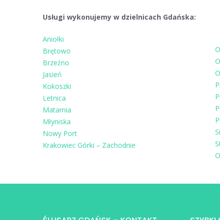
Usługi wykonujemy w dzielnicach Gdańska:
Aniołki
O
Brętowo
O
Brzeźno
O
Jasień
P
Kokoszki
P
Letnica
P
Matarnia
P
Młyniska
S
Nowy Port
S
Krakowiec Górki – Zachodnie
O