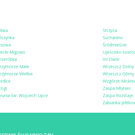
liwa
Strzyża
lszynka
Suchanino
sowa
Śródmieście
iecki Migowo
Ujeścisko Łosto
rzeróbka
VII Dwór
rzymorze Małe
Wrzeszcz Dolny
rzymorze Wielkie
Wrzeszcz Górny
iedlce
Wzgórze Mickie
togi
Zaspa Młyniec
runia św. Wojciech Lipce
Zaspa Rozstaje
Żabianka Jelitk