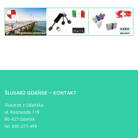
ŚLUSARZ GDAŃSK – KONTAKT
Ślusarze z Gdańska
ul. Kościuszki 118
80-427 Gdańsk
tel. 600-277-499