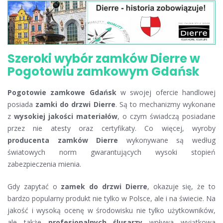
Szeroki wybór zamków Dierre w
Pogotowiu zamkowym Gdańsk
Pogotowie zamkowe Gdańsk
w swojej ofercie handlowej
posiada
zamki do drzwi Dierre
. Są to mechanizmy wykonane
z
wysokiej jakości materiałów
, o czym świadczą posiadane
przez nie atesty oraz certyfikaty. Co więcej, wyroby
producenta zamków Dierre
wykonywane są według
światowych norm gwarantujących wysoki stopień
zabezpieczenia mienia.
Gdy zapytać o
zamek do drzwi Dierre
, okazuje się, że to
bardzo popularny produkt nie tylko w Polsce, ale i na świecie. Na
jakość i wysoką ocenę w środowisku nie tylko użytkowników,
ale także
profesjonalnych ślusarzy
wpływa wyjątkowa