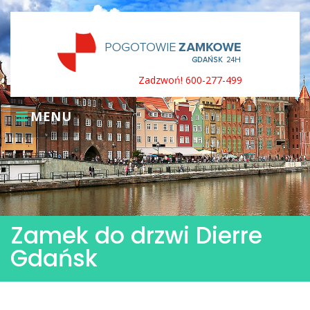
Skip
to
content
Zadzwoń! 600-277-499
MENU
Zamek do drzwi Dierre
Gdańsk