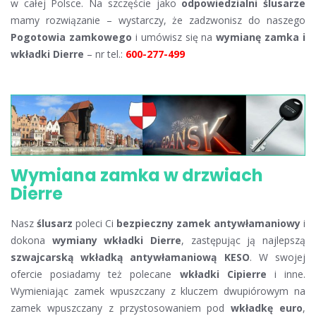
w całej Polsce. Na szczęście jako
odpowiedzialni ślusarze
mamy rozwiązanie – wystarczy, że zadzwonisz do naszego
Pogotowia zamkowego
i umówisz się na
wymianę zamka i
wkładki Dierre
– nr tel.:
600-277-499
Wymiana zamka w drzwiach
Dierre
Nasz
ślusarz
poleci Ci
bezpieczny zamek antywłamaniowy
i
dokona
wymiany wkładki Dierre
, zastępując ją najlepszą
szwajcarską wkładką antywłamaniową KESO
. W swojej
ofercie posiadamy też polecane
wkładki Cipierre
i inne.
Wymieniając zamek wpuszczany z kluczem dwupiórowym na
zamek wpuszczany z przystosowaniem pod
wkładkę euro
,