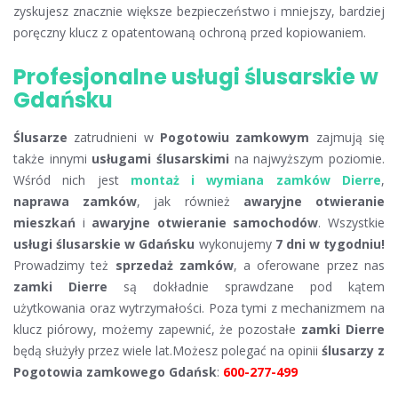
zyskujesz znacznie większe bezpieczeństwo i mniejszy, bardziej
poręczny klucz z opatentowaną ochroną przed kopiowaniem.
Profesjonalne usługi ślusarskie w
Gdańsku
Ślusarze
zatrudnieni w
Pogotowiu zamkowym
zajmują się
także innymi
usługami ślusarskimi
na najwyższym poziomie.
Wśród nich jest
montaż i wymiana zamków Dierre
,
naprawa zamków
, jak również
awaryjne otwieranie
mieszkań
i
awaryjne otwieranie samochodów
. Wszystkie
usługi ślusarskie w Gdańsku
wykonujemy
7 dni w tygodniu!
Prowadzimy też
sprzedaż zamków
, a oferowane przez nas
zamki Dierre
są dokładnie sprawdzane pod kątem
użytkowania oraz wytrzymałości. Poza tymi z mechanizmem na
klucz piórowy, możemy zapewnić, że pozostałe
zamki Dierre
będą służyły przez wiele lat.Możesz polegać na opinii
ślusarzy z
Pogotowia zamkowego Gdańsk
:
600-277-499