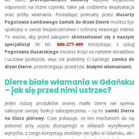
odporność na różne czynniki, takie jak codzienna eksploatacja
oraz próby włamania. Posiadając polecany przez
ślusarzy
Pogotowia zamkowego zamek do drzwi Dierre
możesz być
spokojny o swoje bezpieczeństwo i ochronę własnego mienia.
To ważne, aby przed zakupem
skonsultować się z naszym
specjalistą!
Nr tel.:
600-277-499
Korzystając z usług
Pogotowia ślusarskiego
możesz liczyć na rzetelne doradztwo
i uczciwe podejście, więc nie polecimy Ci każdego
zamka do
drzwi Dierre
, przestrzegając przed tzw.
białymi włamaniami
.
Dierre białe włamania w Gdańsku
– jak się przed nimi ustrzec?
Jeden rodzaj produktów znanej marki Dierre nie spełnia
należycie swojej funkcji zabezpieczenia – są to
zamki Dierre
na klucz piórowy
. Czas pokazuje, że ten mechanizm da się
pokonać przy użyciu dostępnego w sklepach wysyłkowych
wytrycha, z czego korzystają złodzieje nie tylko w Gdańsku, ale i