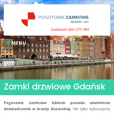
Skip
to
content
Zadzwoń! 600-277-499
MENU
Zamki drzwiowe Gdańsk
Pogotowie zamkowe Gdańsk posiada wieloletnie
doświadczenie w branży ślusarskiej.
Nie tylko wykonujemy