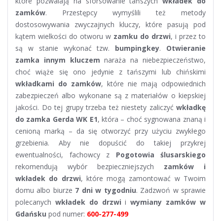
które pozwalają na sforsowanie tańszych
wkładek do
zamków
. Przestępcy wymyślili też metody
dostosowywania zwyczajnych kluczy, które pasują pod
kątem wielkości do otworu w
zamku do drzwi
, i przez to
są w stanie wykonać tzw.
bumpingkey
.
Otwieranie
zamka innym kluczem
naraża na niebezpieczeństwo,
choć wiąże się ono jedynie z tańszymi lub chińskimi
wkładkami do zamków
, które nie mają odpowiednich
zabezpieczeń albo wykonane są z materiałów o kiepskiej
jakości. Do tej grupy trzeba też niestety zaliczyć
wkładkę
do zamka Gerda WK E1
, która – choć sygnowana znaną i
cenioną marką – da się otworzyć przy użyciu zwykłego
grzebienia. Aby nie dopuścić do takiej przykrej
ewentualności, fachowcy z
Pogotowia ślusarskiego
rekomendują wybór bezpieczniejszych
zamków i
wkładek do drzwi
, które mogą zamontować w Twoim
domu albo biurze
7 dni w tygodniu
. Zadzwoń w sprawie
polecanych
wkładek do drzwi
i
wymiany zamków w
Gdańsku
pod numer:
600-277-499