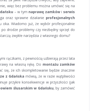
nnie, więc bez problemu można umówić się na
Gdańsku
– w tym
naprawę zamków
i
serwis
ga oraz sprawne działanie
profesjonalnych
u oka. Wiadomo już, że wybór profesjonalnie
 po drodze problemy czy niezbędny sprzęt do
starczą zwykłe narzędzia z własnego domu?
mi rączkami, z pewnością uzbierają przez lata
naprawy na własną rękę. Do
montażu zamków
ać się, że ich skompletowanie będzie znacznie
rze z Gdańska
mówią, że w razie wątpliwości
nuje przykre konsekwencje w przyszłości (jak
owiem ślusarskim w Gdańsku
, by zamówić