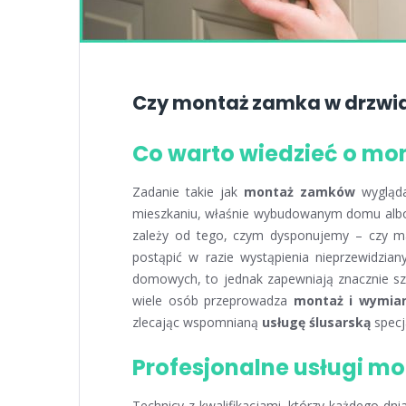
Czy montaż zamka w drzwi
Co warto wiedzieć o m
Zadanie takie jak
montaż zamków
wygląda
mieszkaniu, właśnie wybudowanym domu albo n
zależy od tego, czym dysponujemy – czy m
postąpić w razie wystąpienia nieprzewidzia
domowych, to jednak zapewniają znacznie szy
wiele osób przeprowadza
montaż i wymia
zlecając wspomnianą
usługę ślusarską
specj
Profesjonalne usługi m
Technicy z kwalifikacjami, którzy każdego dni