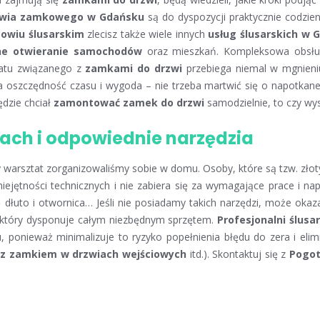
towia zamkowego w Gdańsku
są do dyspozycji praktycznie codzie
owiu ślusarskim
zlecisz także wiele innych
usług ślusarskich w 
ne otwieranie samochodów
oraz mieszkań. Kompleksowa obsłu
matu związanego z
zamkami do drzwi
przebiega niemal w mgnieni
 oszczędność czasu i wygoda – nie trzeba martwić się o napotkane
ędzie chciał
zamontować zamek do drzwi
samodzielnie, to czy wy
ch i odpowiednie narzędzia
 warsztat zorganizowaliśmy sobie w domu. Osoby, które są tzw. złoty
miejętności technicznych i nie zabiera się za wymagające prace i 
ę dłuto i otwornica… Jeśli nie posiadamy takich narzędzi, może okaz
 który dysponuje całym niezbędnym sprzętem.
Profesjonalni ślusa
 ponieważ minimalizuje to ryzyko popełnienia błędu do zera i elimi
 z zamkiem w drzwiach wejściowych
itd.). Skontaktuj się z
Pogot