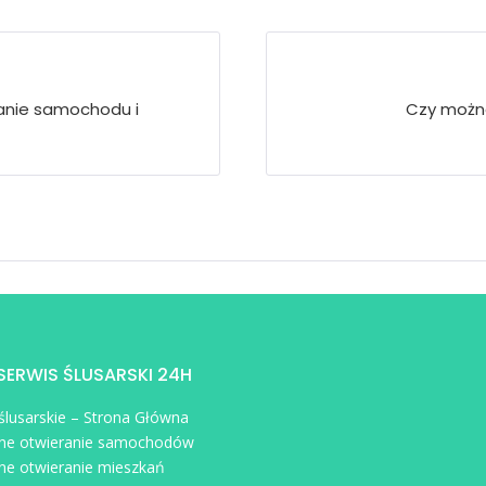
ranie samochodu i
Czy możn
 SERWIS ŚLUSARSKI 24H
 ślusarskie – Strona Główna
ne otwieranie samochodów
ne otwieranie mieszkań