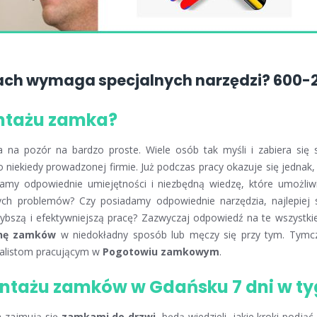
ach wymaga specjalnych narzędzi? 600-
ontażu zamka?
 na pozór na bardzo proste. Wiele osób tak myśli i zabiera si
iekiedy prowadzonej firmie. Już podczas pracy okazuje się jednak, 
amy odpowiednie umiejętności i niezbędną wiedzę, które umożli
nych problemów? Czy posiadamy odpowiednie narzędzia, najlepiej 
bszą i efektywniejszą pracę? Zazwyczaj odpowiedź na te wszystkie p
nę zamków
w niedokładny sposób lub męczy się przy tym. Tym
alistom pracującym w
Pogotowiu zamkowym
.
ontażu zamków w Gdańsku 7 dni w t
a zajmują się
zamkami do drzwi
, będą wiedzieli, jakie kroki podją