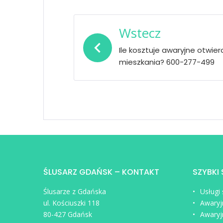
Nawigacja
wpisu
Wstecz
Ile kosztuje awaryjne otwie
mieszkania? 600-277-499
ŚLUSARZ GDAŃSK – KONTAKT
SZYBKI
Ślusarze z Gdańska
Usługi
ul. Kościuszki 118
Awaryj
80-427 Gdańsk
Awaryj