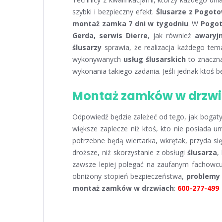
szybki i bezpieczny efekt.
Ślusarze z Pogo
montaż zamka 7 dni w tygodniu
. W
Pogot
Gerda, serwis Dierre
, jak również
awaryj
ślusarzy
sprawia, że realizacja każdego te
wykonywanych
usług ślusarskich
to znaczna
wykonania takiego zadania. Jeśli jednak ktoś b
Montaż zamków w drzwia
Odpowiedź będzie zależeć od tego, jak bogaty
większe zaplecze niż ktoś, kto nie posiada u
potrzebne będą wiertarka, wkrętak, przyda si
droższe, niż skorzystanie z obsługi
ślusarza
,
zawsze lepiej polegać na zaufanym fachowcu,
obniżony stopień bezpieczeństwa,
problemy
montaż zamków w drzwiach
:
600-277-499