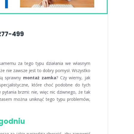
277-499
ę samemu za tego typu działania we własnym
że nie zawsze jest to dobry pomysł. Wszystko
wią sprawny
montaż zamka
? Czy wiemy, jak
specjalistyczne, które choć podobne do tych
ytania brzmi: nie, więc nic dziwnego, że tak
czasem można uniknąć tego typu problemów,
ygodniu
ć oraz za jakie narzędzia chwycić, aby zapewnić