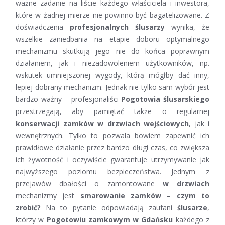
ważne zadanie na liście każdego właściciela i inwestora,
które w żadnej mierze nie powinno być bagatelizowane. Z
doświadczenia
profesjonalnych ślusarzy
wynika, że
wszelkie zaniedbania na etapie doboru optymalnego
mechanizmu skutkują jego nie do końca poprawnym
działaniem, jak i niezadowoleniem użytkowników, np.
wskutek umniejszonej wygody, którą mógłby dać inny,
lepiej dobrany mechanizm. Jednak nie tylko sam wybór jest
bardzo ważny – profesjonaliści
Pogotowia ślusarskiego
przestrzegają, aby pamiętać także o regularnej
konserwacji zamków w drzwiach wejściowych
, jak i
wewnętrznych. Tylko to pozwala bowiem zapewnić ich
prawidłowe działanie przez bardzo długi czas, co zwiększa
ich żywotność i oczywiście gwarantuje utrzymywanie jak
najwyższego poziomu bezpieczeństwa. Jednym z
przejawów dbałości o zamontowane
w drzwiach
mechanizmy jest
smarowanie zamków – czym to
zrobić?
Na to pytanie odpowiadają zaufani
ślusarze
,
którzy w
Pogotowiu zamkowym w Gdańsku
każdego z