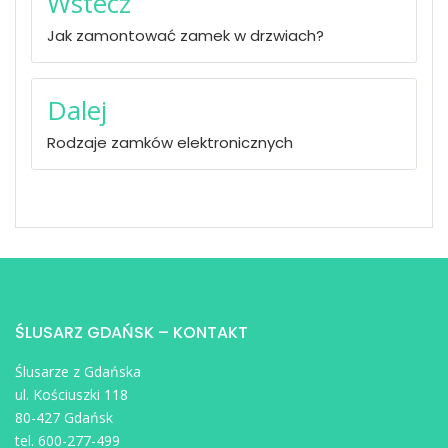
Wstecz
wpisu
Jak zamontować zamek w drzwiach?
Dalej
Rodzaje zamków elektronicznych
ŚLUSARZ GDAŃSK – KONTAKT
Ślusarze z Gdańska
ul. Kościuszki 118
80-427 Gdańsk
tel. 600-277-499