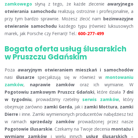
zamkowego
słyną z tego, że każde zlecenie
awaryjnego
otwierania samochodu
realizują ostrożnie i profesjonalnie, a
przy tym bardzo sprawnie. Możesz zlecić nam
bezinwazyjne
otwieranie samochodu
każdego typu (również luksusowych
marek, jak Porsche czy Ferrari)! Tel.:
600-277-499
Bogata oferta usług ślusarskich
w Pruszczu Gdańskim
Poza
awaryjnym otwieraniem mieszkań i samochodów
nasi
ślusarze
specjalizują się w również w
montowaniu
zamków
,
naprawie zamków
oraz ich wymianie. W
Pogotowiu zamkowym Pruszcz Gdański
, które działa
7 dni
w tygodniu
, prowadzimy rzetelny
serwis zamków
, który
obejmuje zarówno
zamki Gerda
, jak i
zamki Mottura
,
zamki
Dierre
i inne. Zamki wymienionych producentów nabędziesz też
w ramach
sprzedaży zamków
prowadzonej przez nasze
Pogotowie ślusarskie
. Czekamy na Twoje zlecenia
montażu i
wymiany zamków
i wielu innych
usług ślusarskich
–