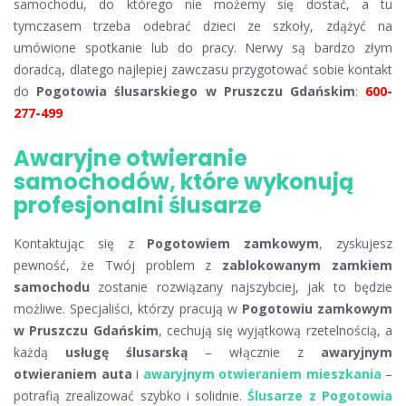
samochodu, do którego nie możemy się dostać, a tu
tymczasem trzeba odebrać dzieci ze szkoły, zdążyć na
umówione spotkanie lub do pracy. Nerwy są bardzo złym
doradcą, dlatego najlepiej zawczasu przygotować sobie kontakt
do
Pogotowia ślusarskiego w Pruszczu Gdańskim
:
600-
277-499
Awaryjne otwieranie
samochodów, które wykonują
profesjonalni ślusarze
Kontaktując się z
Pogotowiem zamkowym
, zyskujesz
pewność, że Twój problem z
zablokowanym zamkiem
samochodu
zostanie rozwiązany najszybciej, jak to będzie
możliwe. Specjaliści, którzy pracują w
Pogotowiu zamkowym
w Pruszczu Gdańskim
, cechują się wyjątkową rzetelnością, a
każdą
usługę ślusarską
– włącznie z
awaryjnym
otwieraniem auta
i
awaryjnym otwieraniem mieszkania
–
potrafią zrealizować szybko i solidnie.
Ślusarze z Pogotowia