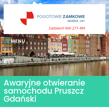
Skip
to
content
Zadzwoń! 600-277-499
MENU
Awaryjne otwieranie
samochodu Pruszcz
Gdański