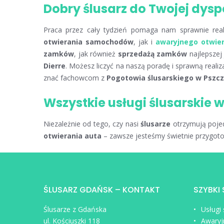
Dobry ślusarz do Twojej dyspo
Praca przez cały tydzień pomaga nam sprawnie re
otwierania samochodów
, jak i
awaryjnego otwie
zamków
, jak również
sprzedażą zamków
najlepszej
Dierre
. Możesz liczyć na naszą poradę i sprawną reali
znać fachowcom z
Pogotowia ślusarskiego w Pszc
Wszystkie usługi ślusarskie 
Niezależnie od tego, czy nasi
ślusarze
otrzymują poje
otwierania auta
– zawsze jesteśmy świetnie przygotow
ŚLUSARZ GDAŃSK – KONTAKT
SZYBKI
Ślusarze z Gdańska
Usługi
ul. Kościuszki 118
Awaryj