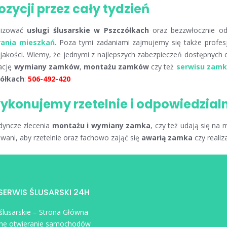
zycji przez cały tydzień
alizować
usługi ślusarskie w Pszczółkach
oraz bezzwłocznie od
rania mieszkań
. Poza tymi zadaniami zajmujemy się także profe
 jakości. Wiemy, że jednymi z najlepszych zabezpieczeń dostępnych 
zację
wymiany zamków
,
montażu zamków
czy też
serwisu zam
zółkach
:
506-492-420
wykonujemy rzetelnie i odpowiedzial
dyncze zlecenia
montażu i wymiany zamka
, czy też udają się na
ani, aby rzetelnie oraz fachowo zająć się
awarią zamka
czy reali
 SERWIS ŚLUSARSKI 24H
 ślusarskie – Strona Główna
ne otwieranie samochodów