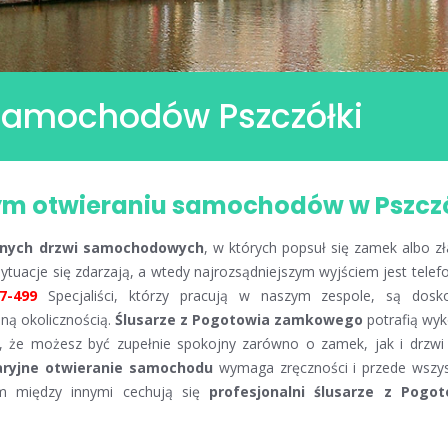
 samochodów Pszczółki
ym otwieraniu samochodów w Pszcz
nych drzwi
samochodowych
, w których popsuł się zamek albo z
sytuacje się zdarzają, a wtedy najrozsądniejszym wyjściem jest telef
7-499
Specjaliści, którzy pracują w naszym zespole, są dosk
dną okolicznością.
Ślusarze z Pogotowia zamkowego
potrafią wy
, że możesz być zupełnie spokojny zarówno o zamek, jak i drzwi
ryjne otwieranie samochodu
wymaga zręczności i przede wszy
Tym między innymi cechują się
profesjonalni ślusarze z Pogot