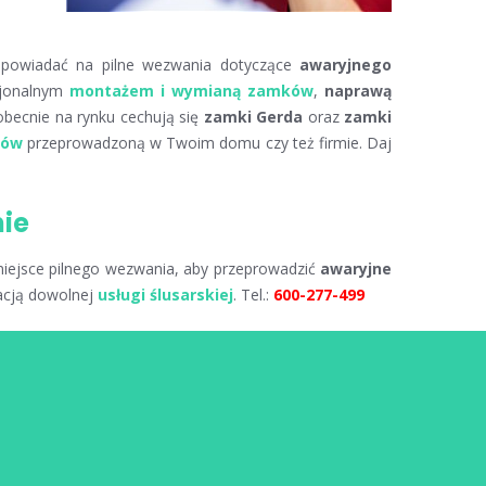
powiadać na pilne wezwania dotyczące
awaryjnego
sjonalnym
montażem i wymianą zamków
,
naprawą
obecnie na rynku cechują się
zamki Gerda
oraz
zamki
ków
przeprowadzoną w Twoim domu czy też firmie. Daj
nie
 miejsce pilnego wezwania, aby przeprowadzić
awaryjne
zacją dowolnej
usługi ślusarskiej
. Tel.:
600-277-499