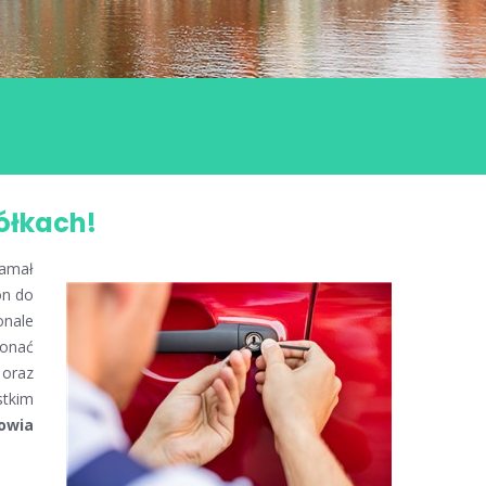
ółkach!
łamał
on do
onale
konać
 oraz
stkim
owia