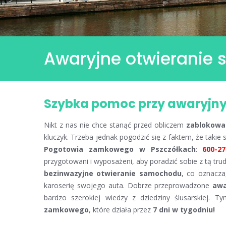
Awaryjne otwieranie
Szybka pomoc przy awaryjn
Nikt z nas nie chce stanąć przed obliczem
zablokowa
kluczyk. Trzeba jednak pogodzić się z faktem, że takie 
Pogotowia zamkowego w Pszczółkach
:
600-27
przygotowani i wyposażeni, aby poradzić sobie z tą tru
bezinwazyjne otwieranie samochodu
, co oznacza
karoserię swojego auta. Dobrze przeprowadzone
awa
bardzo szerokiej wiedzy z dziedziny ślusarskiej. 
zamkowego
, które działa przez
7 dni w tygodniu!